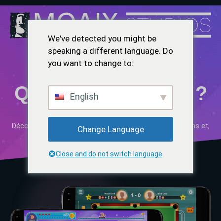
We've detected you might be
speaking a different language. Do
you want to change to:
Qui Sommes-Nous ?
English
Découvrez ce que nous faisons, pourquoi nous le faisons et,
Change Language
surtout, qui nous sommes.
Close and do not switch language